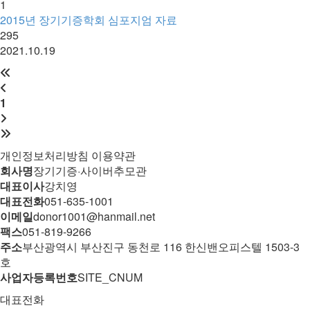
1
2015년 장기기증학회 심포지엄 자료
295
2021.10.19
1
개인정보처리방침
이용약관
회사명
장기기증·사이버추모관
대표이사
강치영
대표전화
051-635-1001
이메일
donor1001@hanmail.net
팩스
051-819-9266
주소
부산광역시 부산진구 동천로 116 한신밴오피스텔 1503-3
호
사업자등록번호
SITE_CNUM
대표전화