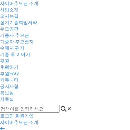
사이버추모관 소개
사업소개
오시는길
장기기증희망서약
추모공간
기증자 추모관
기증자 추모편지
수혜자 편지
기증 후 이야기
후원
후원하기
후원FAQ
커뮤니티
공지사항
홍보실
자료실
로그인
회원가입
사이버추모관 소개