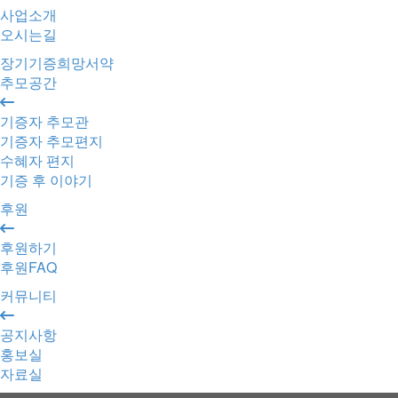
사업소개
오시는길
장기기증희망서약
추모공간
기증자 추모관
기증자 추모편지
수혜자 편지
기증 후 이야기
후원
후원하기
후원FAQ
커뮤니티
공지사항
홍보실
자료실